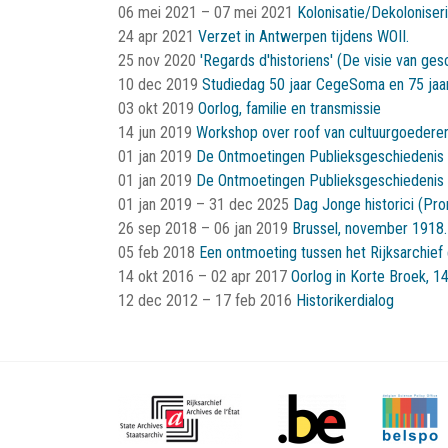
06 mei 2021
–
07 mei 2021
Kolonisatie/Dekoloniser
24 apr 2021
Verzet in Antwerpen tijdens WOII.
25 nov 2020
'Regards d'historiens' (De visie van ge
10 dec 2019
Studiedag 50 jaar CegeSoma en 75 jaar
03 okt 2019
Oorlog, familie en transmissie
14 jun 2019
Workshop over roof van cultuurgoederen
01 jan 2019
De Ontmoetingen Publieksgeschiedenis
01 jan 2019
De Ontmoetingen Publieksgeschiedenis -
01 jan 2019
–
31 dec 2025
Dag Jonge historici (Pr
26 sep 2018
–
06 jan 2019
Brussel, november 1918.
05 feb 2018
Een ontmoeting tussen het Rijksarchief e
14 okt 2016
–
02 apr 2017
Oorlog in Korte Broek, 1
12 dec 2012
–
17 feb 2016
Historikerdialog