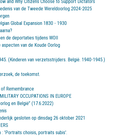
: How and Why Citizens Choose to Support Dictators
chiedenis van de Tweede Wereldoorlog 2024-2025
orgen
lgian Global Expansion 1830 - 1930
daarna?
en de deportaties tijdens WOII
 aspecten van de Koude Oorlog
945. (Kinderen van verzetsstrijders. België. 1940-1945.)
derzoek, de toekomst.
re of Remembrance
 MILITARY OCCUPATIONS IN EUROPE
orlog en België” (17.6.2022)
enis
onderlijk gesloten op dinsdag 26 oktober 2021
PERS
: 'Portraits choisis, portraits subis'.