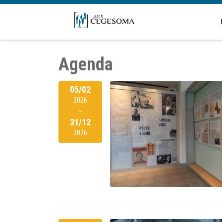
Overslaan en naar de inhoud gaan
Agenda
05/02
2026
–
31/12
2026