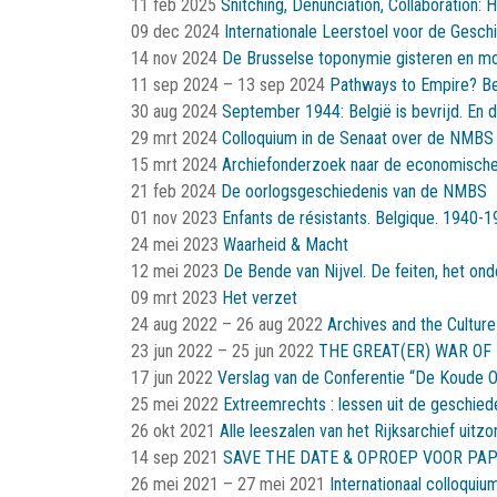
11 feb 2025
Snitching, Denunciation, Collaboration
09 dec 2024
Internationale Leerstoel voor de Ges
14 nov 2024
De Brusselse toponymie gisteren en m
11 sep 2024
–
13 sep 2024
Pathways to Empire? Be
30 aug 2024
September 1944: België is bevrijd. En 
29 mrt 2024
Colloquium in de Senaat over de NMBS 
15 mrt 2024
Archiefonderzoek naar de economische
21 feb 2024
De oorlogsgeschiedenis van de NMBS
01 nov 2023
Enfants de résistants. Belgique. 1940-1
24 mei 2023
Waarheid & Macht
12 mei 2023
De Bende van Nijvel. De feiten, het on
09 mrt 2023
Het verzet
24 aug 2022
–
26 aug 2022
Archives and the Cultu
23 jun 2022
–
25 jun 2022
THE GREAT(ER) WAR OF
17 jun 2022
Verslag van de Conferentie “De Koude O
25 mei 2022
Extreemrechts : lessen uit de geschied
26 okt 2021
Alle leeszalen van het Rijksarchief uitz
14 sep 2021
SAVE THE DATE & OPROEP VOOR PA
26 mei 2021
–
27 mei 2021
Internationaal colloquium 