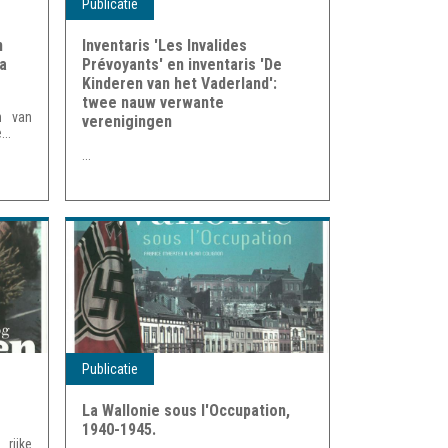
Publicatie
n
Inventaris 'Les Invalides
la
Prévoyants' en inventaris 'De
Kinderen van het Vaderland':
twee nauw verwante
n van
verenigingen
...
...
Publicatie
La Wallonie sous l'Occupation,
1940-1945.
rijke