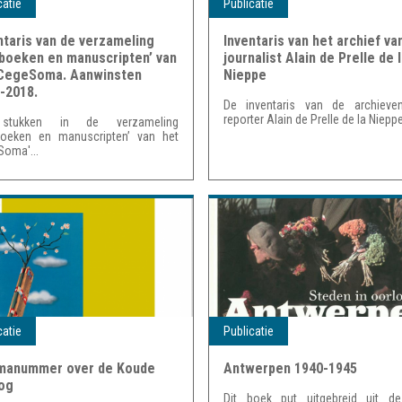
catie
Publicatie
ntaris van de verzameling
Inventaris van het archief va
boeken en manuscripten’ van
journalist Alain de Prelle de 
CegeSoma. Aanwinsten
Nieppe
-2018.
De inventaris van de archieve
reporter Alain de Prelle de la Nieppe
stukken in de verzameling
boeken en manuscripten’ van het
oma'...
catie
Publicatie
manummer over de Koude
Antwerpen 1940-1945
og
Dit boek put uitgebreid uit de 