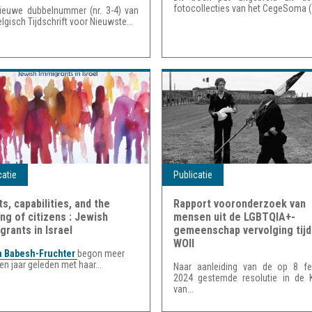
fotocollecties van het CegeSoma (.
ieuwe dubbelnummer (nr. 3-4) van
elgisch Tijdschrift voor Nieuwste...
catie
Publicatie
ts, capabilities, and the
Rapport vooronderzoek van
ng of citizens : Jewish
mensen uit de LGBTQIA+-
grants in Israel
gemeenschap vervolging tij
WOII
a Babesh-Fruchter
begon meer
ien jaar geleden met haar...
Naar aanleiding van de op 8 feb
2024 gestemde resolutie in de 
van...