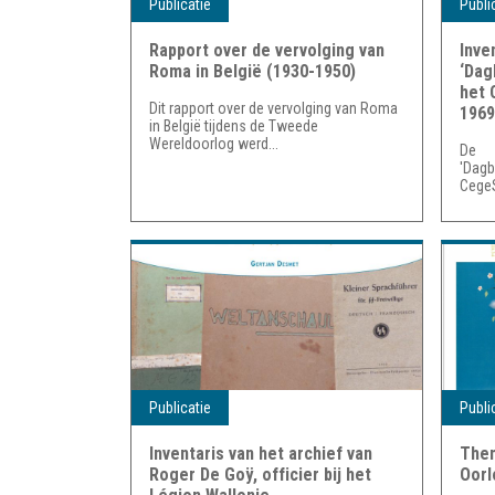
Publicatie
Publi
Rapport over de vervolging van
Inve
Roma in België (1930-1950)
‘Dag
het 
Dit rapport over de vervolging van Roma
1969
in België tijdens de Tweede
Wereldoorlog werd...
De 
'Dag
CegeS
Publicatie
Publi
Inventaris van het archief van
The
Roger De Goÿ, officier bij het
Oorl