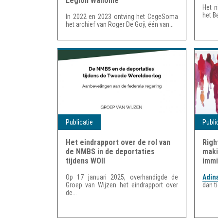
Légion Wallonie
Het n
het B
In 2022 en 2023 ontving het CegeSoma
het archief van Roger De Goÿ, één van...
Publicatie
Publi
Het eindrapport over de rol van
Righ
de NMBS in de deportaties
maki
tijdens WOII
immi
Op 17 januari 2025, overhandigde de
Adin
Groep van Wijzen het eindrapport over
dan t
de...