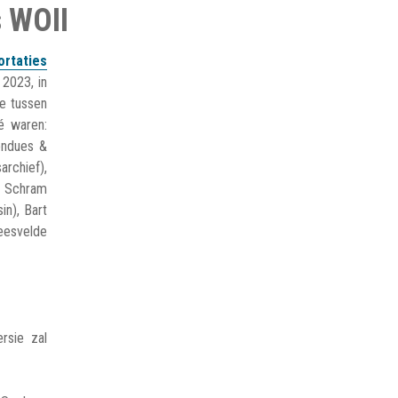
s WOII
ortaties
2023, in
de tussen
é waren:
ondues &
archief),
e Schram
n), Bart
eesvelde
ersie zal