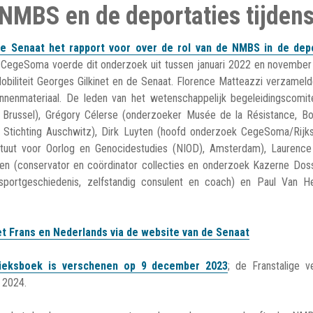
NMBS en de deportaties tijden
e Senaat het rapport voor over de rol van de NMBS in de dep
CegeSoma voerde dit onderzoek uit tussen januari 2022 en november 
Mobiliteit Georges Gilkinet en de Senaat. Florence Matteazzi verzamel
nenmateriaal. De leden van het wetenschappelijk begeleidingscomit
 Brussel), Grégory Célerse (onderzoeker Musée de la Résistance, B
eur Stichting Auschwitz), Dirk Luyten (hoofd onderzoek CegeSoma/Rijks
ituut voor Oorlog en Genocidestudies (NIOD), Amsterdam), Laurenc
n (conservator en coördinator collecties en onderzoek Kazerne Dossi
portgeschiedenis, zelfstandig consulent en coach) en Paul Van H
het Frans en Nederlands via de website van de Senaat
lieksboek is verschenen op 9 december 2023
; de Franstalige v
t 2024.