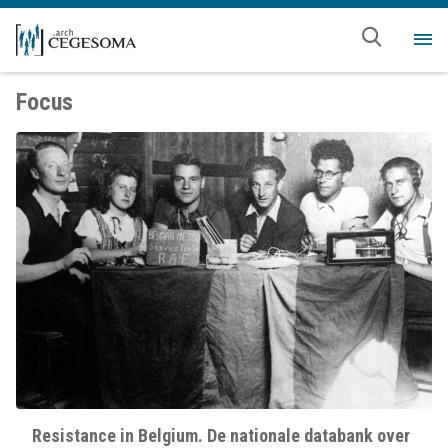
Overslaan en naar de inhoud gaan
Me
Focus
Resistance in Belgium. De nationale databank over