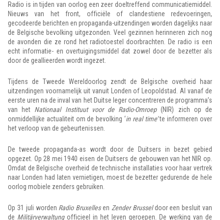
Radio is in tijden van oorlog een zeer doeltreffend communicatiemiddel.
Nieuws van het front, officiële of clandestiene redevoeringen,
gecodeerde berichten en propaganda-uitzendingen worden dagelijks naar
de Belgische bevolking uitgezonden. Veel gezinnen herinneren zich nog
de avonden die ze rond het radiotoestel doorbrachten. De radio is een
echt informatie- en overtuigingsmiddel dat zowel door de bezetter als
door de geallieerden wordt ingezet.
Tijdens de Tweede Wereldoorlog zendt de Belgische overheid haar
uitzendingen voornamelijk uit vanuit Londen of Leopoldstad. Al vanaf de
eerste uren na de inval van het Duitse leger concentreren de programma’s
van het
Nationaal Instituut voor de Radio-Omroep
(NIR) zich op de
onmiddellijke actualiteit om de bevolking ‘
in real time’
te informeren over
het verloop van de gebeurtenissen.
De tweede propaganda-as wordt door de Duitsers in bezet gebied
opgezet. Op 28 mei 1940 eisen de Duitsers de gebouwen van het NIR op.
Omdat de Belgische overheid de technische installaties voor haar vertrek
naar Londen had laten vernietigen, moest de bezetter gedurende de hele
oorlog mobiele zenders gebruiken.
Op 31 juli worden
Radio Bruxelles
en
Zender Brussel
door een besluit van
de
Militärverwaltung
officieel in het leven geroepen. De werking van de