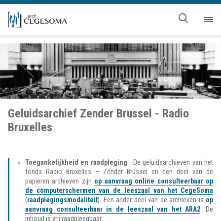
Overslaan en naar de inhoud gaan
Me
Geluidsarchief Zender Brussel - Radio
Bruxelles
Toegankelijkheid en raadpleging
: De geluidsarchieven van het
fonds Radio Bruxelles – Zender Brussel en een deel van de
papieren archieven zijn
op aanvraag online consulteerbaar op
de computerschermen van de leeszaal van het CegeSoma
(
raadplegingsmodaliteit
). Een ander deel van de archieven is
op
aanvraag consulteerbaar in de leeszaal van het ARA2
. De
inhoud is vrij raadpleegbaar.