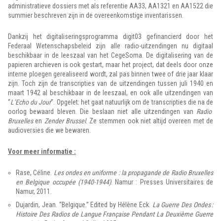
administratieve dossiers met als referentie AA33, AA1321 en AA1522 die
summier beschreven zijn in de overeenkomstige inventarissen.
Dankzij het digitaliseringsprogramma digit03 gefinancierd door het
Federaal Wetenschapsbeleid zijn alle radio-uitzendingen nu digitaal
beschikbaar in de leeszaal van het CegeSoma. De digitalisering van de
papieren archieven is ook gestart, maar het project, dat deels door onze
interne ploegen gerealiseerd wordt, zal pas binnen twee of drie jaar klaar
zijn. Toch zijn de transcripties van de uitzendingen tussen juli 1940 en
maart 1942 al beschikbaar in de leeszaal, en ook alle uitzendingen van
“
L’Echo du Jour
”. Opgelet: het gaat natuurlijk om de transcripties die na de
oorlog bewaard bleven. Die beslaan niet alle uitzendingen van
Radio
Bruxelles
en
Zender Brussel
. Ze stemmen ook niet altijd overeen met de
audioversies die we bewaren.
Voor meer informatie :
Rase, Céline.
Les ondes en uniforme : la propagande de Radio Bruxelles
en Belgique occupée (1940-1944)
. Namur : Presses Universitaires de
Namur, 2011.
Dujardin, Jean. “Belgique.” Edited by Hélène Eck.
La Guerre Des Ondes :
Histoire Des Radios de Langue Française Pendant La Deuxième Guerre