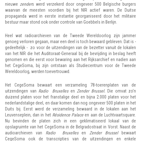
nieuwe
zender
s werd verzekerd door ongeveer 500 Belgische burgers
waarvan de meesten voordien bij het NIR actief waren. De Duitse
propaganda werd in eerste instantie georganiseerd door het militaire
bestuur maar stond ook onder controle van Goebbels in Berlijn.
Heel wat radioarchieven van de Tweede Wereldoorlog zijn jammer
genoeg verloren gegaan, maar een deel is toch bewaard gebleven. Dat is -
gedeeltelijk - zo voor de uitzendingen van de bezetter vanuit de lokalen
van het NIR die het Auditoraat-Generaal bij de bevrijding in beslag heeft
genomen en die eerst voor bewaring aan het Rijksarchief en nadien aan
het CegeSoma, bij zijn ontstaan als Studiecentrum voor de Tweede
Wereldoorlog, werden toevertrouwd.
Het CegeSoma bewaart een verzameling 78-toerenplaten van de
uitzendingen van
Radio Bruxelles
en
Zender Brussel.
Die omvat zo’n
duizend platen voor het franstalige deel en bijna 2.000 platen voor het
nederlandstalige deel, en daar komen dan nog ongeveer 500 platen in het
Duits bij. Eerst werd de verzameling bewaard in de lokalen aan het
Leuvenseplein, dan in het
Résidence Palace
en aan de Luchtvaartsquare.
Nu bevinden de platen zich in een geklimatiseerd lokaal van de
opslagruimte van het CegeSoma in de Belgradostraat in Vorst. Naast de
audioarchieven van
Radio Bruxelles
en
Zender Brussel
bewaart
CegeSoma ook de transcripties van de uitzendingen en enkele