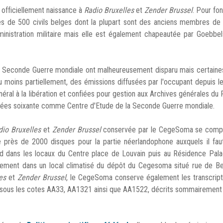
officiellement naissance à
Radio
Bruxelles
et
Zender Brussel
. Pour fon
s de 500 civils belges dont la plupart sont des anciens membres de 
nistration militaire mais elle est également chapeautée par Goebbel
a Seconde Guerre mondiale ont malheureusement disparu mais certaine
u moins partiellement, des émissions diffusées par l'occupant depuis l
général à la libération et confiées pour gestion aux Archives générales d
années soixante comme Centre d'Etude de la Seconde Guerre mondiale.
dio
Bruxelles
et
Zender Brussel
conservée par le CegeSoma se comp
e près de 2000 disques pour la partie néerlandophone auxquels il fau
d dans les locaux du Centre place de Louvain puis au Résidence Pala
ellement dans un local climatisé du dépôt du Cegesoma situé rue de B
es
et
Zender Brussel
, le CegeSoma conserve également les transcript
fs sous les cotes AA33, AA1321 ainsi que AA1522, décrits sommairement