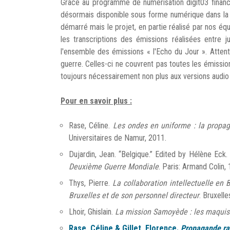
Grâce au programme de numérisation digit03 finan
désormais disponible sous forme numérique dans la 
démarré mais le projet, en partie réalisé par nos éq
les transcriptions des émissions réalisées entre j
l'ensemble des émissions « l'Echo du Jour ». Attent
guerre. Celles-ci ne couvrent pas toutes les émissi
toujours nécessairement non plus aux versions audi
Pour en savoir plus :
Rase, Céline.
Les ondes en uniforme : la propa
Universitaires de Namur, 2011.
Dujardin, Jean. “Belgique.” Edited by Hélène Eck.
Deuxième Guerre Mondiale
. Paris: Armand Colin,
Thys, Pierre.
La collaboration intellectuelle en
Bruxelles et de son personnel directeur
. Bruxelle
Lhoir, Ghislain.
La mission Samoyède : les maquis
Rase, Céline & Gillet, Florence.
Propagande r