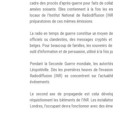
cadre des procès d’après-guerre pour faits de collab
années soixante. Elles contiennent à la fois les e
locaux de l’Institut National de Radiodiffusion (I
préparatoires de ces mêmes émissions.
La radio en temps de guerre constitue un moyen de 
officiels ou clandestins, des messages cryptés e
belges. Pour beaucoup de familles, les souvenirs d
outil d'information et de persuasion, utilisé à la fois p
Pendant la Seconde Guerre mondiale, les autorités
Léopoldville. Dès les premières heures de l'invasion
Radiodiffusion (INR) se concentrent sur l'actuali
événements.
Le second axe de propagande est celui dévelop
réquisitionnent les bâtiments de l'INR. Les installati
Londres, l'occupant devra fonctionner avec des émett