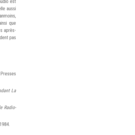
audio est
lle aussi
éanmoins,
ainsi que
es après-
ndent pas
 Presses
ndant La
e Radio-
 1984.