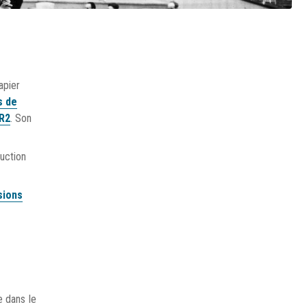
apier
s de
GR2
. Son
uction
sions
e dans le