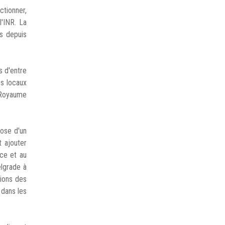
ctionner,
l'INR. La
s depuis
s d'entre
es locaux
u Royaume
ose d'un
t ajouter
ce et au
elgrade à
ions des
 dans les