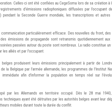
oration. Celles-ci ont été confiées au CegeSoma lors de sa création à l
nregistrements d’émissions radiophoniques diffusées par l’occupant d
NR) pendant la Seconde Guerre mondiale, les transcriptions et autres
communication particulièrement efficace. Des nouvelles du front, des
t des émissions de propagande sont retransmis quotidiennement aux 
e soirées passées autour du poste sont nombreux. La
radio constitue un 
ar les alliés et par l'occupant.
 belges produisent leurs émissions principalement à partir de Londr
 de la Belgique par l'armée allemande, les programmes de l'Institut Na
té immédiate afin d'informer la population en temps réel sur l'évolu
pé par les Allemands en territoire occupé. Dès le 28 mai 1940,
ons techniques ayant été détruites par les autorités belges avant leur dé
eurs mobiles durant toute la durée du conflit.