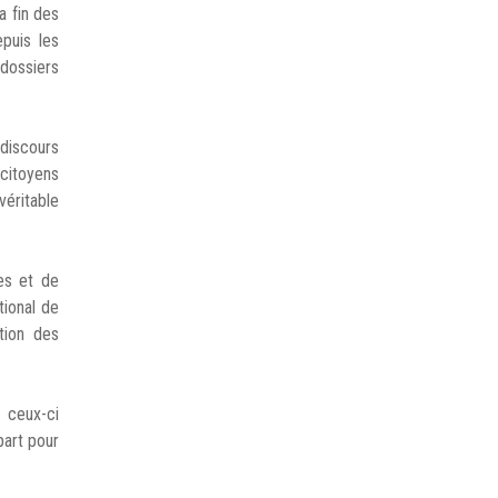
a fin des
epuis les
 dossiers
 discours
citoyens
véritable
es et de
tional de
tion des
 ceux-ci
part pour