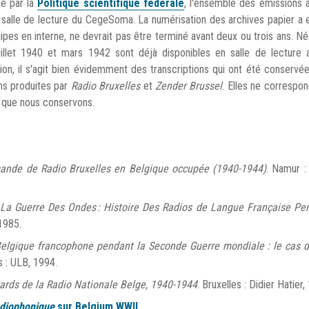
cé par la
Politique scientifique fédérale
, l'ensemble des émissions 
salle de lecture du CegeSoma. La numérisation des archives papier a e
uipes en interne, ne devrait pas être terminé avant deux ou trois ans. N
uillet 1940 et mars 1942 sont déjà disponibles en salle de lecture 
ion, il s'agit bien évidemment des transcriptions qui ont été conservé
ons produites par
Radio
Bruxelles
et
Zender Brussel
. Elles ne correspo
o que nous conservons.
gande de Radio Bruxelles en Belgique occupée (1940-1944)
. Namur :
La Guerre Des Ondes : Histoire Des Radios de Langue Française Pe
 1985.
 Belgique francophone pendant la Seconde Guerre mondiale : le cas d
s : ULB, 1994.
ards de la Radio Nationale Belge, 1940-1944
. Bruxelles : Didier Hatier,
adiophonique
sur Belgium WWII