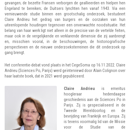
gevangen; de bezette Fransen verborgen de geallieerden en hielpen hen
Engeland te bereiken; de Duitsers lynchten hen vanaf 1943. Via een
vernieuwende studie binnen een grootschalig onderzoek, bestudeert
Claire Andrieu het gedrag van burgers en de oorzaken van hun
uiteenlopende houdingen tegenover een onverwachte noodsituatie. Het
belang van haar werk ligt niet alleen in de precisie van de vertelde feiten,
maar ook in de vergelijkende en verklarende dimensie die zij aanbrengt
en, misschien vooral, in de beschouwingen, de historiografische
perspectieven en de nieuwe onderzoeksterreinen die dit onderzoek op
gang brengt.
Het conferentie-debat vond plaats in het CegeSoma op 16.11.2022. Claire
Andrieu (Sciences Po, Parijs) werd geïnterviewd door Alain Colignon over
haar laatste boek, dat in 2021 werd gepubliceerd.
Claire Andrieu
is emeritus
hoogleraar hedendaagse
geschiedenis aan de Sciences Po in
Parijs. Zij is gespecialiseerd in de
Tweede Wereldoorlog en de
bevrijding van Frankrijk en Europa. Zij
is tevens voormalig lid van de Missie
voor de Studie van de