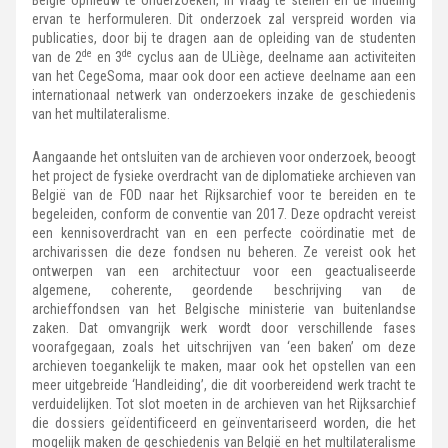
ervan te herformuleren. Dit onderzoek zal verspreid worden via
publicaties, door bij te dragen aan de opleiding van de studenten
de
de
van de 2
en 3
cyclus aan de ULiège, deelname aan activiteiten
van het CegeSoma, maar ook door een actieve deelname aan een
internationaal netwerk van onderzoekers inzake de geschiedenis
van het multilateralisme.
Aangaande het ontsluiten van de archieven voor onderzoek, beoogt
het project de fysieke overdracht van de diplomatieke archieven van
België van de FOD naar het Rijksarchief voor te bereiden en te
begeleiden, conform de conventie van 2017. Deze opdracht vereist
een kennisoverdracht van en een perfecte coördinatie met de
archivarissen die deze fondsen nu beheren. Ze vereist ook het
ontwerpen van een architectuur voor een geactualiseerde
algemene, coherente, geordende beschrijving van de
archieffondsen van het Belgische ministerie van buitenlandse
zaken. Dat omvangrijk werk wordt door verschillende fases
voorafgegaan, zoals het uitschrijven van ‘een baken’ om deze
archieven toegankelijk te maken, maar ook het opstellen van een
meer uitgebreide ‘Handleiding’, die dit voorbereidend werk tracht te
verduidelijken. Tot slot moeten in de archieven van het Rijksarchief
die dossiers geïdentificeerd en geïnventariseerd worden, die het
mogelijk maken de geschiedenis van België en het multilateralisme