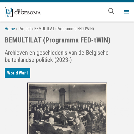
Overslaan en naar de inhoud gaan
Me
Home
»
Project
»
BEMULTILAT (Programma FED-tWIN)
BEMULTILAT (Programma FED-tWIN)
Archieven en geschiedenis van de Belgische
buitenlandse politiek (2023-)
World War I