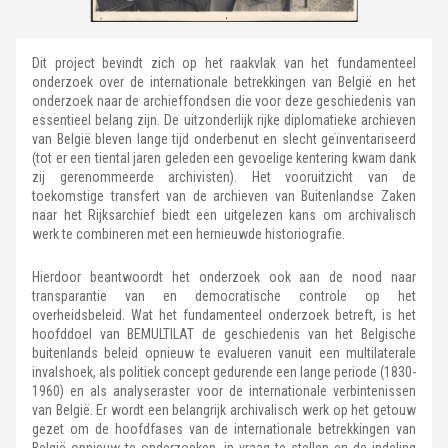
Dit project bevindt zich op het raakvlak van het fundamenteel
onderzoek over de internationale betrekkingen van België en het
onderzoek naar de archieffondsen die voor deze geschiedenis van
essentieel belang zijn. De uitzonderlijk rijke diplomatieke archieven
van België bleven lange tijd onderbenut en slecht geïnventariseerd
(tot er een tiental jaren geleden een gevoelige kentering kwam dank
zij gerenommeerde archivisten). Het vooruitzicht van de
toekomstige transfert van de archieven van Buitenlandse Zaken
naar het Rijksarchief biedt een uitgelezen kans om archivalisch
werk te combineren met een hernieuwde historiografie.
Hierdoor beantwoordt het onderzoek ook aan de nood naar
transparantie van en democratische controle op het
overheidsbeleid. Wat het fundamenteel onderzoek betreft, is het
hoofddoel van BEMULTILAT de geschiedenis van het Belgische
buitenlands beleid opnieuw te evalueren vanuit een multilaterale
invalshoek, als politiek concept gedurende een lange periode (1830-
1960) en als analyseraster voor de internationale verbintenissen
van België. Er wordt een belangrijk archivalisch werk op het getouw
gezet om de hoofdfases van de internationale betrekkingen van
België opnieuw te onderzoeken, in vraag te stellen en de indeling