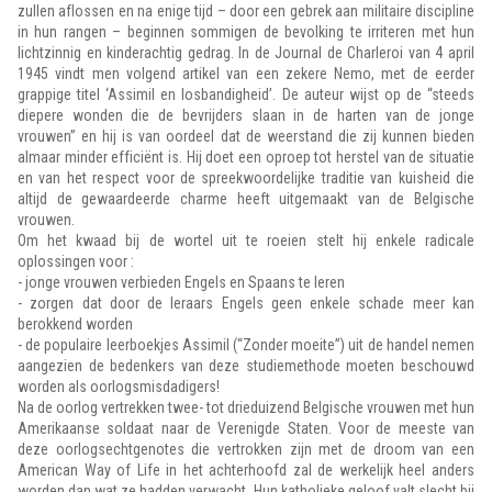
zullen aflossen en na enige tijd – door een gebrek aan militaire discipline
in hun rangen – beginnen sommigen de bevolking te irriteren met hun
lichtzinnig en kinderachtig gedrag. In de Journal de Charleroi van 4 april
1945 vindt men volgend artikel van een zekere Nemo, met de eerder
grappige titel ‘Assimil en losbandigheid’. De auteur wijst op de “steeds
diepere wonden die de bevrijders slaan in de harten van de jonge
vrouwen” en hij is van oordeel dat de weerstand die zij kunnen bieden
almaar minder efficiënt is. Hij doet een oproep tot herstel van de situatie
en van het respect voor de spreekwoordelijke traditie van kuisheid die
altijd de gewaardeerde charme heeft uitgemaakt van de Belgische
vrouwen.
Om het kwaad bij de wortel uit te roeien stelt hij enkele radicale
oplossingen voor :
- jonge vrouwen verbieden Engels en Spaans te leren
- zorgen dat door de leraars Engels geen enkele schade meer kan
berokkend worden
- de populaire leerboekjes Assimil (“Zonder moeite”) uit de handel nemen
aangezien de bedenkers van deze studiemethode moeten beschouwd
worden als oorlogsmisdadigers!
Na de oorlog vertrekken twee- tot drieduizend Belgische vrouwen met hun
Amerikaanse soldaat naar de Verenigde Staten. Voor de meeste van
deze oorlogsechtgenotes die vertrokken zijn met de droom van een
American Way of Life in het achterhoofd zal de werkelijk heel anders
worden dan wat ze hadden verwacht. Hun katholieke geloof valt slecht bij