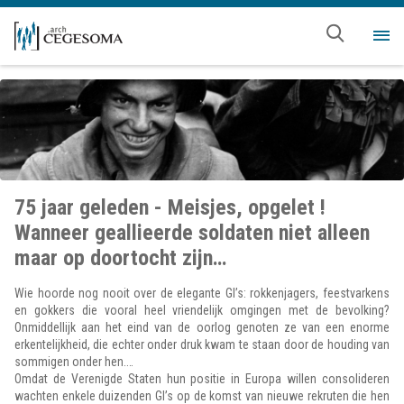
Overslaan en naar de inhoud gaan
Me
75 jaar geleden - Meisjes, opgelet !
Wanneer geallieerde soldaten niet alleen
maar op doortocht zijn…
Wie hoorde nog nooit over de elegante GI’s: rokkenjagers, feestvarkens
en gokkers die vooral heel vriendelijk omgingen met de bevolking?
Onmiddellijk aan het eind van de oorlog genoten ze van een enorme
erkentelijkheid, die echter onder druk kwam te staan door de houding van
sommigen onder hen.
…
Omdat de Verenigde Staten hun positie in Europa willen consolideren
wachten enkele duizenden GI’s op de komst van nieuwe rekruten die hen