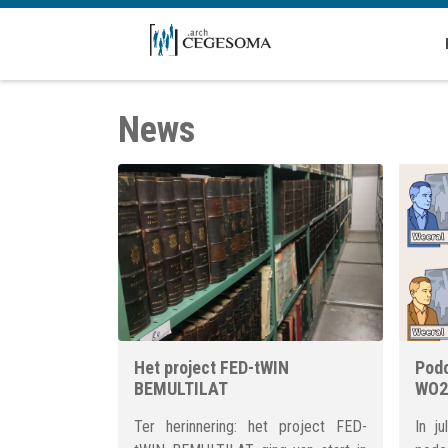
Overslaan en naar de inhoud gaan
News
Het project FED-tWIN
Podc
BEMULTILAT
WO2
Ter herinnering: het project FED-
In j