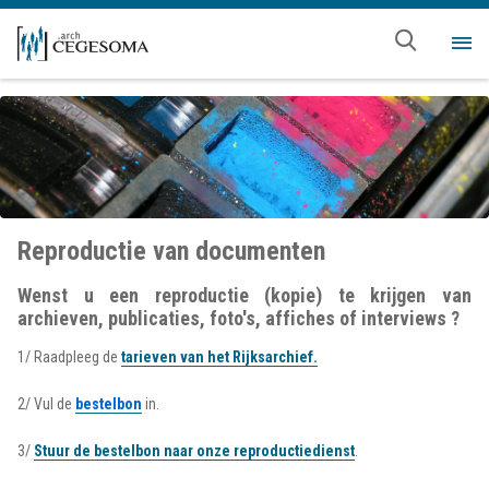
Overslaan en naar de inhoud gaan
Me
Reproductie van documenten
Wenst u een reproductie (kopie) te krijgen van
archieven, publicaties, foto's, affiches of interviews ?
1/ Raadpleeg de
tarieven van het Rijksarchief
.
2/ Vul de
bestelbon
in.
3/
Stuur de bestelbon naar onze reproductiedienst
.