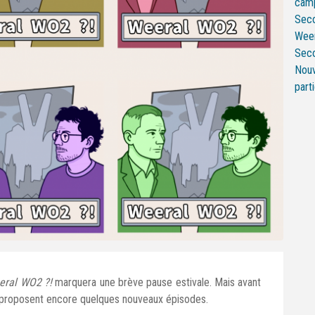
camp
Seco
Weer
Seco
Nouv
part
eral WO2 ?!
marquera une brève pause estivale. Mais avant
s proposent encore quelques nouveaux épisodes.