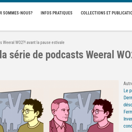
UI SOMMES-NOUS?
INFOS PRATIQUES
COLLECTIONS ET PUBLICATI
s Weeral WO2?! avant la pause estivale
a série de podcasts Weeral WO
Autr
Le 
Dern
déso
Ferm
Inve
cond