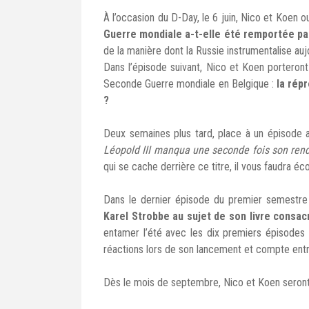
À l’occasion du D-Day, le 6 juin, Nico et Koen o
Guerre mondiale a-t-elle été remportée par
de la manière dont la Russie instrumentalise aujo
Dans l’épisode suivant, Nico et Koen porteront
Seconde Guerre mondiale en Belgique :
la rép
?
Deux semaines plus tard, place à un épisode a
Léopold III manqua une seconde fois son rend
qui se cache derrière ce titre, il vous faudra éco
Dans le dernier épisode du premier semestr
Karel Strobbe au sujet de son livre consac
entamer l’été avec les dix premiers épisodes
réactions lors de son lancement et compte entr
Dès le mois de septembre, Nico et Koen seront 