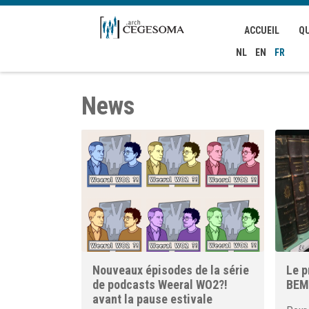
Aller au contenu principal
ACCUEIL
Q
NL
EN
FR
News
Nouveaux épisodes de la série
Le p
de podcasts Weeral WO2?!
BEM
avant la pause estivale