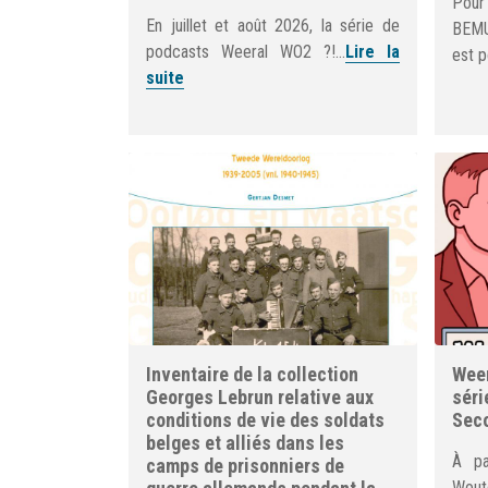
Pour
En juillet et août 2026, la série de
BEMU
podcasts Weeral WO2 ?!...
Lire la
est p
suite
Inventaire de la collection
Weer
Georges Lebrun relative aux
séri
conditions de vie des soldats
Seco
belges et alliés dans les
À pa
camps de prisonniers de
Woute