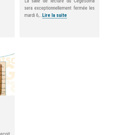
La salle de lecture du CegeSoma
sera exceptionnellement fermée les
mardi 6,...
Lire la suite
eçoit