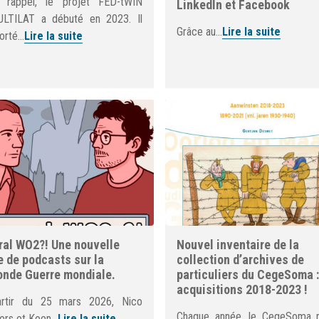
 rappel, le projet FED-tWIN
LinkedIn et Facebook
LTILAT a débuté en 2023. Il
Grâce au...
Lire la suite
orté...
Lire la suite
al WO2?! Une nouvelle
Nouvel inventaire de la
e de podcasts sur la
collection d’archives de
nde Guerre mondiale.
particuliers du CegeSoma :
acquisitions 2018-2023 !
rtir du 25 mars 2026, Nico
Chaque année, le CegeSoma r
rs et Koen...
Lire la suite