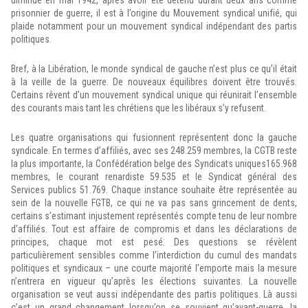
diminué en mai 1942, après avoir été détenu durant deux ans comme
prisonnier de guerre, il est à l’origine du Mouvement syndical unifié, qui
plaide notamment pour un mouvement syndical indépendant des partis
politiques.
Bref, à la Libération, le monde syndical de gauche n’est plus ce qu’il était
à la veille de la guerre. De nouveaux équilibres doivent être trouvés.
Certains rêvent d’un mouvement syndical unique qui réunirait l’ensemble
des courants mais tant les chrétiens que les libéraux s’y refusent.
Les quatre organisations qui fusionnent représentent donc la gauche
syndicale. En termes d’affiliés, avec ses 248.259 membres, la CGTB reste
la plus importante, la Confédération belge des Syndicats uniques165.968
membres, le courant renardiste 59.535 et le Syndicat général des
Services publics 51.769. Chaque instance souhaite être représentée au
sein de la nouvelle FGTB, ce qui ne va pas sans grincement de dents,
certains s’estimant injustement représentés compte tenu de leur nombre
d’affiliés. Tout est affaire de compromis et dans les déclarations de
principes, chaque mot est pesé. Des questions se révèlent
particulièrement sensibles comme l’interdiction du cumul des mandats
politiques et syndicaux – une courte majorité l’emporte mais la mesure
n’entrera en vigueur qu’après les élections suivantes. La nouvelle
organisation se veut aussi indépendante des partis politiques. Là aussi
c’est un grand changement lorsqu’on se souvient qu’avant-guerre, la