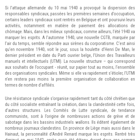
Si l’attaque allemande du 10 mai 1940 a provoqué la dispersion des
responsables syndicaux, passées les premières semaines d’occupation,
certains leaders syndicaux sont rentrés en Belgique et ont poursuivi leurs
activités, notamment en matière de paiement des allocations de
chômage. Mais, dans les milieux syndicaux, comme ailleurs, l’été 1940 va
marquer les esprits. A l’automne 1940, une nouvelle CGTB, marquée par
l’air du temps, semble répondre aux sirènes du corporatisme. C’est ainsi
qu’en novembre 1940, voit le jour, sous la houlette d’Henri De Man, le
dernier président en date du Parti ouvrier belge, l’Union des Travailleurs
manuels et intellectuels (UTMI). La nouvelle structure – qui correspond
aux souhaits de l’occupant - réunit, sur papier tout au moins, l’ensemble
des organisations syndicales. Même si elle va rapidement s’étioler, l’UTMI
n’en restera pas moins la première organisation de collaboration en
termes de nombre d’affiliés.
Une résistance syndicale s’organise rapidement tant du côté chrétien que
du côté socialiste entraînant la création, dans la clandestinité cette fois,
d’autres structures. Les Comités de Lutte syndicale, de tendance
communiste, sont à l’origine de nombreuses actions de grève et de
sabotage dans les bassins industriels wallons. Ils éditent également de
nombreux journaux clandestins. En province de Liège mais aussi dans le
Hainaut, la personnalité d’André Renard marque les esprits. Rentré très