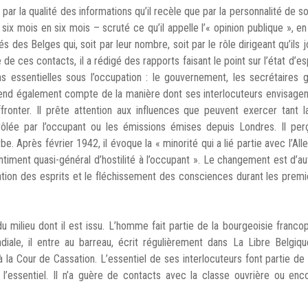
ar la qualité des informations qu’il recèle que par la personnalité de so
 six mois en six mois – scruté ce qu’il appelle l’« opinion publique », en
 des Belges qui, soit par leur nombre, soit par le rôle dirigeant qu’ils j
de ces contacts, il a rédigé des rapports faisant le point sur l’état d’esp
ns essentielles sous l’occupation : le gouvernement, les secrétaires 
rend également compte de la manière dont ses interlocuteurs envisagent
ronter. Il prête attention aux influences que peuvent exercer tant 
rôlée par l’occupant ou les émissions émises depuis Londres. Il perç
. Après février 1942, il évoque la « minorité qui a lié partie avec l’Al
entiment quasi-général d’hostilité à l’occupant ». Le changement est d’au
tion des esprits et le fléchissement des consciences durant les prem
u milieu dont il est issu. L’homme fait partie de la bourgeoisie franc
iale, il entre au barreau, écrit régulièrement dans La Libre Belgiq
 la Cour de Cassation. L’essentiel de ses interlocuteurs font partie de
r l’essentiel. Il n’a guère de contacts avec la classe ouvrière ou en