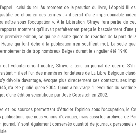
’appel : celui du roi. Au moment de la parution du livre, Léopold III e
justifie ce choix en ces termes : « il serait d’une impardonnable ind
naître sous l’occupation ». À la Libération, Struye fera partie de ce
rapports montrent qu’il avait parfaitement perçu le basculement d’une 
te première édition, ce qui ne suscite guère de réaction de la part de l
Heure qui font écho à la publication n’en soufflent mot. La seule que
atermoiements de trop nombreux Belges durant le singulier été 1940.
 est volontairement neutre, Struye a tenu un journal de guerre. S’il n
stant – il est l’un des membres fondateurs de La Libre Belgique cland
s’y dévoile davantage, évoque plus directement ses contacts, ses imp
945, n’a été publié qu’en 2004. Quant à l’ouvrage "L’évolution du sentime
objet d’une édition scientifique par José Gotovitch en 2002.
ye et les sources permettant d’étudier l’opinion sous l’occupation, le
 publications que nous venons d’évoquer, mais aussi les archives de Pa
on journal. Y sont également conservés quantité de journaux personnels 
iale.