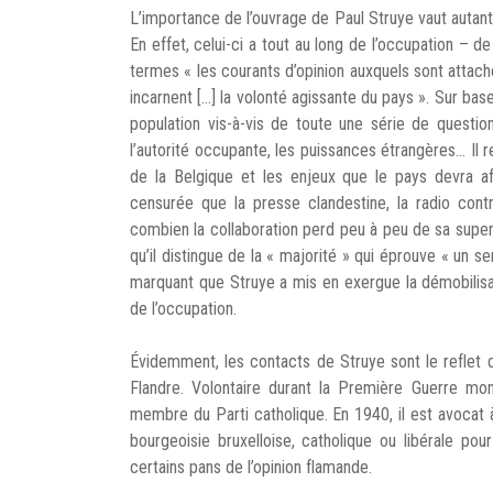
L’importance de l’ouvrage de Paul Struye vaut autant p
En effet, celui-ci a tout au long de l’occupation – de
termes « les courants d’opinion auxquels sont attachés
incarnent […] la volonté agissante du pays ». Sur base 
population vis-à-vis de toute une série de questio
l’autorité occupante, les puissances étrangères… Il 
de la Belgique et les enjeux que le pays devra aff
censurée que la presse clandestine, la radio cont
combien la collaboration perd peu à peu de sa superbe
qu’il distingue de la « majorité » qui éprouve « un s
marquant que Struye a mis en exergue la démobilisa
de l’occupation.
Évidemment, les contacts de Struye sont le reflet d
Flandre. Volontaire durant la Première Guerre mond
membre du Parti catholique. En 1940, il est avocat à
bourgeoisie bruxelloise, catholique ou libérale pou
certains pans de l’opinion flamande.