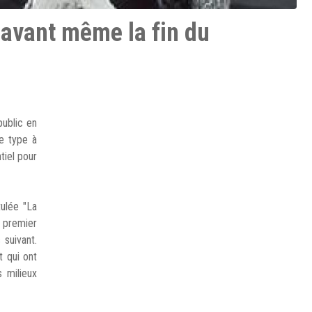
e avant même la fin du
public en
ce type à
tiel pour
tulée "La
 premier
 suivant.
t qui ont
 milieux