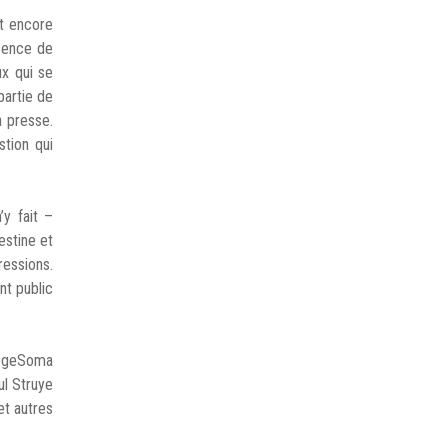
st encore
écence de
ux qui se
partie de
a presse.
stion qui
’y fait –
estine et
ressions.
nt public
 CegeSoma
ul Struye
et autres