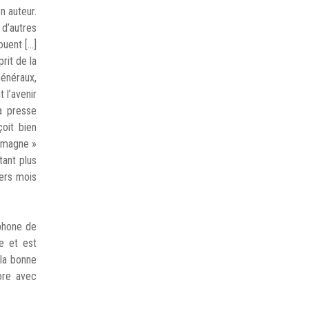
n auteur.
 d’autres
ouent […]
rit de la
généraux,
 l’avenir
la presse
oit bien
lemagne »
tant plus
iers mois
ophone de
ue et est
 la bonne
core avec