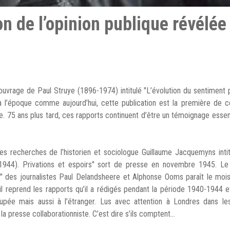
tion de l’opinion publique révélé
’ouvrage de Paul Struye (1896-1974) intitulé "L’évolution du sentiment 
 à l’époque comme aujourd’hui, cette publication est la première de 
e. 75 ans plus tard, ces rapports continuent d’être un témoignage essen
s recherches de l’historien et sociologue Guillaume Jacquemyns inti
1944). Privations et espoirs" sort de presse en novembre 1945. Le
" des journalistes Paul Delandsheere et Alphonse Ooms paraît le mois
r il reprend les rapports qu’il a rédigés pendant la période 1940-1944 e
pée mais aussi à l’étranger. Lus avec attention à Londres dans les
la presse collaborationniste. C’est dire s’ils comptent…