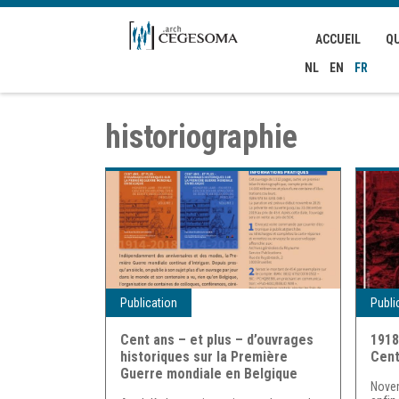
Aller au contenu principal
ACCUEIL
Q
NL
EN
FR
historiographie
Publication
Publi
Cent ans – et plus – d’ouvrages
1918
historiques sur la Première
Cent
Guerre mondiale en Belgique
Nove