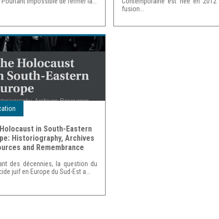
. Pourtant impossible de fermer la...
Contemporaine est née en 2012 
fusion...
cation
Holocaust in South-Eastern
pe: Historiography, Archives
ources and Remembrance
nt des décennies, la question du
ide juif en Europe du Sud-Est a...