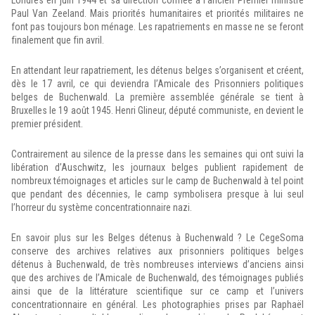
Londres en juin 1944 et sa direction confiée à l’ancien Premier ministre
Paul Van Zeeland. Mais priorités humanitaires et priorités militaires ne
font pas toujours bon ménage. Les rapatriements en masse ne se feront
finalement que fin avril.
En attendant leur rapatriement, les détenus belges s’organisent et créent,
dès le 17 avril, ce qui deviendra l’Amicale des Prisonniers politiques
belges de Buchenwald. La première assemblée générale se tient à
Bruxelles le 19 août 1945. Henri Glineur, député communiste, en devient le
premier président.
Contrairement au silence de la presse dans les semaines qui ont suivi la
libération d’Auschwitz, les journaux belges publient rapidement de
nombreux témoignages et articles sur le camp de Buchenwald à tel point
que pendant des décennies, le camp symbolisera presque à lui seul
l’horreur du système concentrationnaire nazi.
En savoir plus sur les Belges détenus à Buchenwald ? Le CegeSoma
conserve des archives relatives aux prisonniers politiques belges
détenus à Buchenwald, de très nombreuses interviews d’anciens ainsi
que des archives de l’Amicale de Buchenwald, des témoignages publiés
ainsi que de la littérature scientifique sur ce camp et l’univers
concentrationnaire en général. Les photographies prises par Raphaël