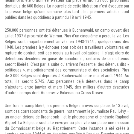
néanmoins été ordonnée. Restent sur place environ 21.000 prisonniers
dont plus de 600 Belges. La nouvelle de cette libération n’est évoquée par
la presse belge qu’une semaine plus tard ; les premiers articles sont
publiés dans les quotidiens à partir du 18 avril 1945.
250.000 personnes ont été détenues à Buchenwald, un camp ouvert dès
juillet 1937 à proximité de Weimar. Plus d’un cinquième a perdu la vie. Les
Belges sont majoritairement arrivés en 1943-1944 ; quelques-uns dès
1940. Les premiers à y échouer sont soit des travailleurs volontaires en
rupture de contrat, soit des requis au travail obligatoire. Il s’agit alors de
détentions décidées en guise de sanctions ; certains de ces détenus
seront libérés. C’est par la suite qu’arrivent l’essentiel des détenus dits «
politiques », majoritairement des communistes et des socialistes. Plus
de 3.000 Belges sont déportés à Buchenwald entre mai et août 1944. Au
total, ils seront 5.745. Aux personnes déjà détenues dans le camp
s’ajoutent, entre janvier et mars 1945, des milliers d’autres évacuées
d’autres camps dont Auschwitz-Birkenau ou Gross-Rosen.
Une fois le camp libéré, les premiers Belges arrivés sur place, le 13 avril,
sont des correspondants de guerre, notamment le journaliste Paul Lévy –
un ancien détenu de Breendonk – et le photographe et cinéaste Raphaël
Algoet. La Belgique souhaite envoyer au plus vite sur place une mission
du Commissariat belge au Rapatriement. Cette instance a été créée à