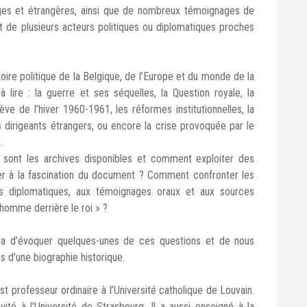
elges et étrangères, ainsi que de nombreux témoignages de
t de plusieurs acteurs politiques ou diplomatiques proches
stoire politique de la Belgique, de l’Europe et du monde de la
lire : la guerre et ses séquelles, la Question royale, la
ève de l’hiver 1960-1961, les réformes institutionnelles, la
s dirigeants étrangers, ou encore la crise provoquée par le
t.
es sont les archives disponibles et comment exploiter des
er à la fascination du document ? Comment confronter les
es diplomatiques, aux témoignages oraux et aux sources
l’homme derrière le roi » ?
ra d’évoquer quelques-unes de ces questions et de nous
és d’une biographie historique.
t professeur ordinaire à l’Université catholique de Louvain.
nvité à l’Université de Strasbourg. Il a aussi enseigné à la