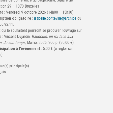
: Salle de conférence du CegeSoma, Square de
iation 29 – 1070 Bruxelles
nd
: Vendredi 9 octobre 2026 (14h00 – 15h30)
ription obligatoire
:
isabelle.ponteville@arch.be
ou
56.92.11.
 qui le souhaitent pourront se procurer l'ouvrage sur
e : Vincent Dujardin,
Baudouin, un roi face aux
es de son temps,
Mame,
2026, 800 p. (30,00 €)
icipation à l’événement
: 5,00 € (à régler sur
e)
ue(s) principale(s)
çais