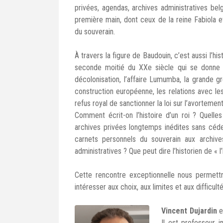
privées, agendas, archives administratives b
première main, dont ceux de la reine Fabiola e
du souverain.
À travers la figure de Baudouin, c’est aussi l’hi
seconde moitié du XXe siècle qui se donne à 
décolonisation, l’affaire Lumumba, la grande gr
construction européenne, les relations avec le
refus royal de sanctionner la loi sur l’avortemen
Comment écrit-on l’histoire d’un roi ? Quell
archives privées longtemps inédites sans céd
carnets personnels du souverain aux archiv
administratives ? Que peut dire l’historien de « 
Cette rencontre exceptionnelle nous permett
intéresser aux choix, aux limites et aux difficult
Vincent Dujardin
es
Il est professeur i