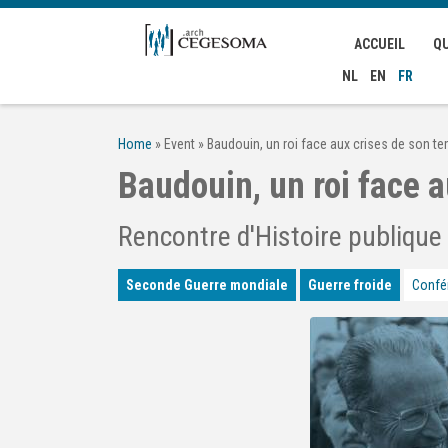
Aller au contenu principal
ACCUEIL
Q
NL
EN
FR
Home
»
Event
»
Baudouin, un roi face aux crises de son t
Baudouin, un roi face 
Rencontre d'Histoire publique
Seconde Guerre mondiale
Guerre froide
Confé