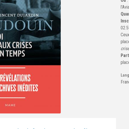
Où
l’Av
Qua
Insc
02.5
Ceux
plac
cris
Part
plac
Lang
Fran